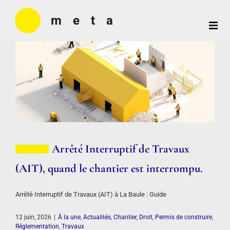
Passer
au
contenu
Toggl
Meta
Navig
Architecture
NOS PROJETS
-
Architecte
La
Baule
CONTACT
Arrêté Interruptif de Travaux
(AIT), quand le chantier est interrompu.
Arrêté Interruptif de Travaux (AIT) à La Baule : Guide
12 juin, 2026
|
À la une
,
Actualités
,
Chantier
,
Droit
,
Permis de construire
,
Réglementation
,
Travaux