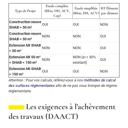
Étude complète
Étude simplifiée
RT Élément
Type de Projet
(Bbio, DH, ACV,
(Bbio, DH, ACV)
par élément
Cep)
Construction neuve
OUI
OUI
NON
SHAB > 50 m²
Construction neuve
NON
NON
OUI
SHAB < 50 m²
Extension MI SHAB
NON
NON
OUI
< 50 m²
Extension MI 50 m²
NON (si < 30%
NON
OUI
< SHAB < 150 m²
existant)
Extension MI SHAB
OUI
OUI
NON
> 150 m²
Attention : Pour vos calculs, référez-vous à nos
méthodes de calcul
des surfaces réglementaires
afin de ne pas vous tromper de régime
réglementaire.
Les exigences à l’achèvement
des travaux (DAACT)