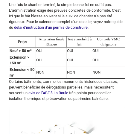
Une fois le chantier terminé, la simple bonne foi ne suffit pas.
L’administration exige des preuves concrètes de conformité. C’est
ici que le bât blesse souvent si le suivi de chantier n’a pas été
rigoureux. Pour le calendrier complet d’un dossier, voyez notre guide
du
délai d’instruction d’un permis de construire
.
Attestation finale
Test étanchéité à
Contrôle VMC
Projet
RE2020
l’air
obligatoire
Neuf > 50 m²
OUI
OUI
OUI
Extension >
OUI
OUI
OUI
150 m²
Extension < 50
NON
NON
NON
m²
Certains bâtiments, comme les monuments historiques classés,
peuvent bénéficier de dérogations partielles, mais nécessitent
souvent un
avis de l’ABF à La Baule
très pointu pour concilier
isolation thermique et préservation du patrimoine balnéaire.