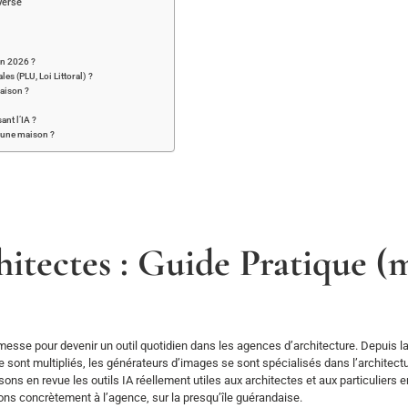
verse
en 2026 ?
es (PLU, Loi Littoral) ?
maison ?
nt l’IA ?
r une maison ?
itectes : Guide Pratique (m
esse pour devenir un outil quotidien dans les agences d’architecture. Depuis la 
sont multipliés, les générateurs d’images se sont spécialisés dans l’architectu
ns en revue les outils IA réellement utiles aux architectes et aux particuliers 
sons concrètement à l’agence, sur la presqu’île guérandaise.