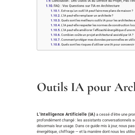
Conclusion : Des Outils IA au Service du Projet, Pas l’In
FAQ : Vos Questions sur l’IA en Architecture
Est-ce qu’un outil IA peut faire mes plans de maison ?
L’IA peut-elle remplacer un architecte ?
Quels sont les meilleurs outils IA pour les architectes 
L’IA peut-elle respecter les normes de construction local
L’IA peut-elle améliorer l’efficacité énergétique d’une 
Combien coûte un projet architectural assisté par IA ?
Comment protéger mes données personnelles en utilisa
Quels sont les risques d’utiliser une IA pour concevoi
Outils IA pour Arch
L’Intelligence Artificielle (IA)
a cessé d’être une prom
profondément changé : les assistants conversationnels se 
désormais leur usage. Dans ce guide mis à jour, nous passo
énergétique, chiffrage — et la manière dont nous les utili