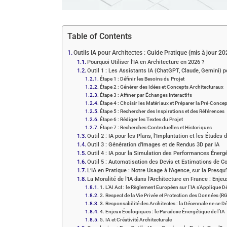
Table of Contents
Outils IA pour Architectes : Guide Pratique (mis à jour 20
Pourquoi Utiliser l’IA en Architecture en 2026 ?
Outil 1 : Les Assistants IA (ChatGPT, Claude, Gemini) p
Étape 1 : Définir les Besoins du Projet
Étape 2 : Générer des Idées et Concepts Architecturaux
Étape 3 : Affiner par Échanges Interactifs
Étape 4 : Choisir les Matériaux et Préparer la Pré-Conce
Étape 5 : Rechercher des Inspirations et des Références
Étape 6 : Rédiger les Textes du Projet
Étape 7 : Recherches Contextuelles et Historiques
Outil 2 : IA pour les Plans, l’Implantation et les Études d
Outil 3 : Génération d’Images et de Rendus 3D par IA
Outil 4 : IA pour la Simulation des Performances Énerg
Outil 5 : Automatisation des Devis et Estimations de C
L’IA en Pratique : Notre Usage à l’Agence, sur la Presqu
La Moralité de l’IA dans l’Architecture en France : Enj
1. L’AI Act : le Règlement Européen sur l’IA s’Applique 
2. Respect de la Vie Privée et Protection des Données (
3. Responsabilité des Architectes : la Décennale ne se 
4. Enjeux Écologiques : le Paradoxe Énergétique de l’IA
5. IA et Créativité Architecturale