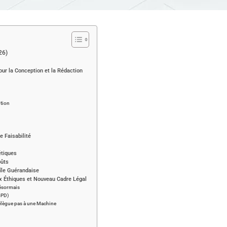
26)
our la Conception et la Rédaction
ption
e Faisabilité
étiques
oûts
’île Guérandaise
eux Éthiques et Nouveau Cadre Légal
Désormais
RGPD)
Délègue pas à une Machine