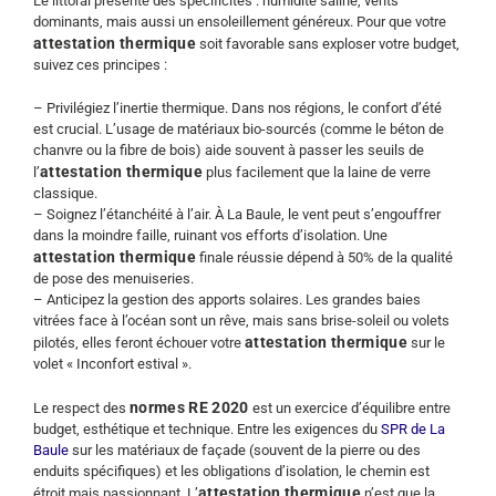
Le littoral présente des spécificités : humidité saline, vents
dominants, mais aussi un ensoleillement généreux. Pour que votre
attestation thermique
soit favorable sans exploser votre budget,
suivez ces principes :
– Privilégiez l’inertie thermique. Dans nos régions, le confort d’été
est crucial. L’usage de matériaux bio-sourcés (comme le béton de
chanvre ou la fibre de bois) aide souvent à passer les seuils de
attestation thermique
l’
plus facilement que la laine de verre
classique.
– Soignez l’étanchéité à l’air. À La Baule, le vent peut s’engouffrer
dans la moindre faille, ruinant vos efforts d’isolation. Une
attestation thermique
finale réussie dépend à 50% de la qualité
de pose des menuiseries.
– Anticipez la gestion des apports solaires. Les grandes baies
vitrées face à l’océan sont un rêve, mais sans brise-soleil ou volets
attestation thermique
pilotés, elles feront échouer votre
sur le
volet « Inconfort estival ».
normes RE 2020
Le respect des
est un exercice d’équilibre entre
budget, esthétique et technique. Entre les exigences du
SPR de La
Baule
sur les matériaux de façade (souvent de la pierre ou des
enduits spécifiques) et les obligations d’isolation, le chemin est
attestation thermique
étroit mais passionnant. L’
n’est que la