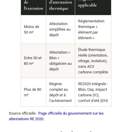
de
d’attestation
applicable
l’extension
thermique
Réglementation
Attestation
Moins de
thermique «
simplifiée au
50 m²
élément par
dépôt
élément »
Étude thermique
Attestation «
réelle (orientation,
Entre 50 et
Bbio »
vitrage, isolation),
80 m²
obligatoire au
sans ACV
dépôt
carbone complète
Régime
RE2020 intégrale :
Plus de 80
complet au
Bbio, Cep, impact
m²
dépôt et à
carbone (IC),
l’achèvement
confort d’été (DH)
Source officielle :
Page officielle du gouvernement sur les
attestations RE 2020
.